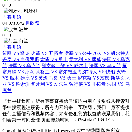
0
-
0
匈牙利
即将开始
04-07
13:42
世欧预
波兰
0
-
0
荷兰
即将开始
篮网 VS 猛龙
火箭 VS 开拓者
活塞 VS 公牛
76人 VS 凯尔特人
丹麦 VS 白俄罗斯
雷霆 VS 勇士
意大利 VS 挪威
法国 VS 乌克
兰
法国 VS 乌克兰
列支敦士登 VS 威尔士
法国 VS 乌克兰
阿
塞拜疆 VS 冰岛
英格兰 VS 塞尔维亚
凯尔特人 VS 快船
火箭
VS 魔术
雄鹿 VS 黄蜂
马刺 VS 勇士
尼克斯 VS 灰熊
斯洛文尼
亚 VS 科索沃
匈牙利 VS 爱尔兰
独行侠 VS 开拓者
法国 VS 乌
克兰
『瓮中捉鳖网』所有赛事直播信号源均由用户收集或从搜索引
擎中搜索整理获得，所有内容均来自互联网，我们自身不提供
任何直播信号和视频内容，如有侵犯您的权益请联系我们，我
们会第一时间处理 页面更新时间：2026-04-07 13:01:13
Copyright © 2025 All Rights Reserved 瓮中捉鳖网 版权所有