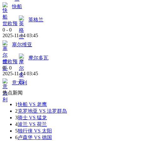
快船
英格兰
世欧预
0
-
0
2025-11-14 03:45
塞尔维亚
摩尔多瓦
世欧预
0
-
0
2025-11-14 03:45
意大利
热点新闻
1
快船 VS 老鹰
2
克罗地亚 VS 法罗群岛
3
骑士 VS 猛龙
4
波兰 VS 荷兰
5
独行侠 VS 太阳
6
卢森堡 VS 德国