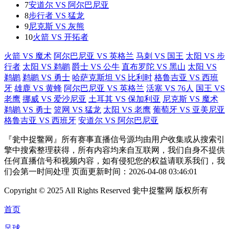
7
安道尔 VS 阿尔巴尼亚
8
步行者 VS 猛龙
9
尼克斯 VS 灰熊
10
火箭 VS 开拓者
火箭 VS 魔术
阿尔巴尼亚 VS 英格兰
马刺 VS 国王
太阳 VS 步
行者
太阳 VS 鹈鹕
爵士 VS 公牛
直布罗陀 VS 黑山
太阳 VS
鹈鹕
鹈鹕 VS 勇士
哈萨克斯坦 VS 比利时
格鲁吉亚 VS 西班
牙
雄鹿 VS 黄蜂
阿尔巴尼亚 VS 英格兰
活塞 VS 76人
国王 VS
老鹰
挪威 VS 爱沙尼亚
土耳其 VS 保加利亚
尼克斯 VS 魔术
鹈鹕 VS 勇士
篮网 VS 猛龙
太阳 VS 老鹰
葡萄牙 VS 亚美尼亚
格鲁吉亚 VS 西班牙
安道尔 VS 阿尔巴尼亚
『瓮中捉鳖网』所有赛事直播信号源均由用户收集或从搜索引
擎中搜索整理获得，所有内容均来自互联网，我们自身不提供
任何直播信号和视频内容，如有侵犯您的权益请联系我们，我
们会第一时间处理 页面更新时间：2026-04-08 03:46:01
Copyright © 2025 All Rights Reserved 瓮中捉鳖网 版权所有
首页
足球