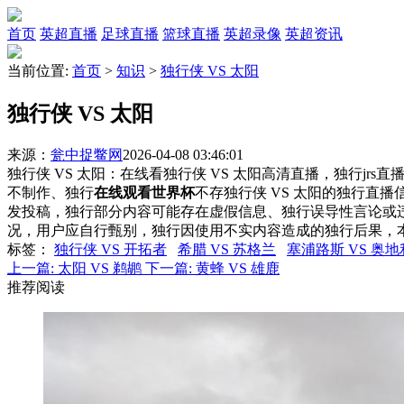
首页
英超直播
足球直播
篮球直播
英超录像
英超资讯
当前位置:
首页
>
知识
>
独行侠 VS 太阳
独行侠 VS 太阳
来源：
瓮中捉鳖网
2026-04-08 03:46:01
独行侠 VS 太阳：在线看独行侠 VS 太阳高清直播，独行jrs
不制作、独行
在线观看世界杯
不存独行侠 VS 太阳的独行直
发投稿，独行部分内容可能存在虚假信息、独行误导性言论或
况，用户应自行甄别，独行因使用不实内容造成的独行后果，
标签
：
独行侠 VS 开拓者
希腊 VS 苏格兰
塞浦路斯 VS 奥地
上一篇:
太阳 VS 鹈鹕
下一篇:
黄蜂 VS 雄鹿
推荐阅读