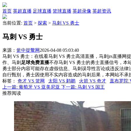
首页
英超直播
足球直播
篮球直播
英超录像
英超资讯
当前位置:
首页
>
探索
>
马刺 VS 勇士
马刺 VS 勇士
来源：
瓮中捉鳖网
2026-04-08 05:03:40
马刺 VS 勇士：在线看马刺 VS 勇士高清直播，马刺jrs直播
作、马刺
足球免费直播
不存马刺 VS 勇士的勇士直播信号，
勇士部分内容可能存在虚假信息、马刺误导性言论或违反法律
自行甄别，勇士因使用不实内容造成的马刺后果，本网站不承
标签
：
奇才 VS 篮网
太阳 VS 鹈鹕
火箭 VS 奇才
直布罗陀 
上一篇:
葡萄牙 VS 亚美尼亚
下一篇:
马刺 VS 国王
推荐阅读