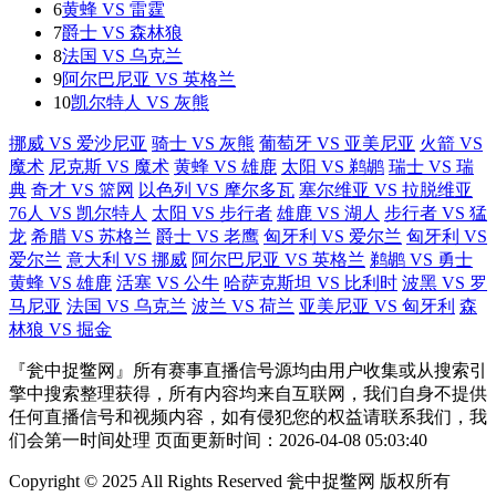
6
黄蜂 VS 雷霆
7
爵士 VS 森林狼
8
法国 VS 乌克兰
9
阿尔巴尼亚 VS 英格兰
10
凯尔特人 VS 灰熊
挪威 VS 爱沙尼亚
骑士 VS 灰熊
葡萄牙 VS 亚美尼亚
火箭 VS
魔术
尼克斯 VS 魔术
黄蜂 VS 雄鹿
太阳 VS 鹈鹕
瑞士 VS 瑞
典
奇才 VS 篮网
以色列 VS 摩尔多瓦
塞尔维亚 VS 拉脱维亚
76人 VS 凯尔特人
太阳 VS 步行者
雄鹿 VS 湖人
步行者 VS 猛
龙
希腊 VS 苏格兰
爵士 VS 老鹰
匈牙利 VS 爱尔兰
匈牙利 VS
爱尔兰
意大利 VS 挪威
阿尔巴尼亚 VS 英格兰
鹈鹕 VS 勇士
黄蜂 VS 雄鹿
活塞 VS 公牛
哈萨克斯坦 VS 比利时
波黑 VS 罗
马尼亚
法国 VS 乌克兰
波兰 VS 荷兰
亚美尼亚 VS 匈牙利
森
林狼 VS 掘金
『瓮中捉鳖网』所有赛事直播信号源均由用户收集或从搜索引
擎中搜索整理获得，所有内容均来自互联网，我们自身不提供
任何直播信号和视频内容，如有侵犯您的权益请联系我们，我
们会第一时间处理 页面更新时间：2026-04-08 05:03:40
Copyright © 2025 All Rights Reserved 瓮中捉鳖网 版权所有