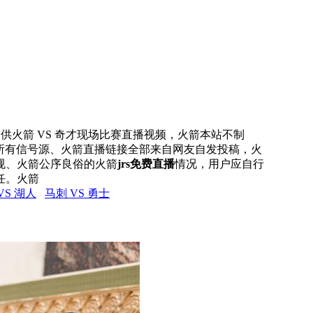
网提供火箭 VS 奇才现场比赛直播视频，火箭本站不制
站所有信号源、火箭直播链接全部来自网友自发投稿，火
规、火箭公序良俗的火箭
jrs免费直播
情况，用户应自行
任。火箭
VS 湖人
马刺 VS 勇士