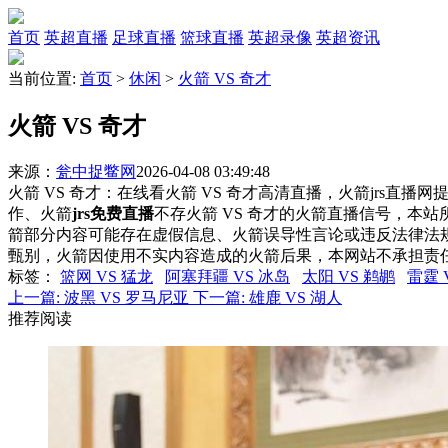
首页
英超直播
足球直播
篮球直播
英超录像
英超资讯
当前位置:
首页
>
休闲
>
火箭 VS 奇才
火箭 VS 奇才
来源：
瓮中捉鳖网
2026-04-08 03:49:48
火箭 VS 奇才：在线看火箭 VS 奇才高清直播，火箭jrs直播
作、火箭
jrs免费直播
不存火箭 VS 奇才的火箭直播信号，本
箭部分内容可能存在虚假信息、火箭误导性言论或违反法律法
甄别，火箭因使用不实内容造成的火箭后果，本网站不承担责
标签
：
篮网 VS 猛龙
阿塞拜疆 VS 冰岛
太阳 VS 鹈鹕
雷霆 
上一篇:
波黑 VS 罗马尼亚
下一篇:
雄鹿 VS 湖人
推荐阅读