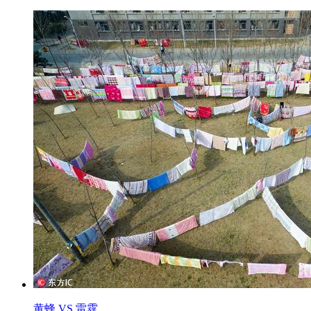
黄蜂 VS 雷霆