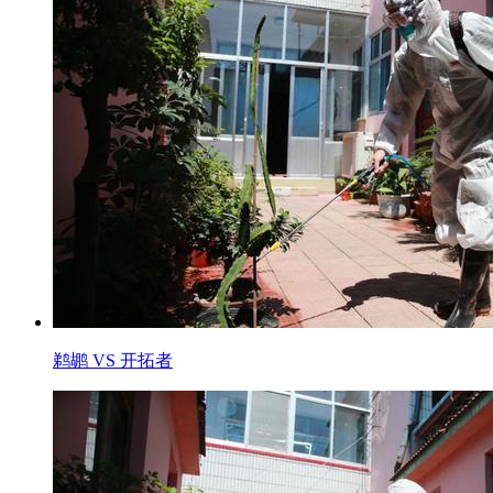
鹈鹕 VS 开拓者