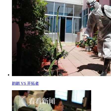
鹈鹕 VS 开拓者