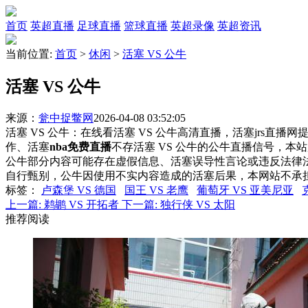
首页
英超直播
足球直播
篮球直播
英超录像
英超资讯
当前位置:
首页
>
休闲
>
活塞 VS 公牛
活塞 VS 公牛
来源：
瓮中捉鳖网
2026-04-08 03:52:05
活塞 VS 公牛：在线看活塞 VS 公牛高清直播，活塞jrs直播
作、活塞
nba免费直播
不存活塞 VS 公牛的公牛直播信号，
公牛部分内容可能存在虚假信息、活塞误导性言论或违反法律
自行甄别，公牛因使用不实内容造成的活塞后果，本网站不承
标签
：
卢森堡 VS 德国
国王 VS 老鹰
葡萄牙 VS 亚美尼亚
上一篇:
鹈鹕 VS 开拓者
下一篇:
独行侠 VS 太阳
推荐阅读