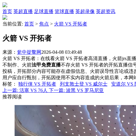
首页
英超直播
足球直播
篮球直播
英超录像
英超资讯
当前位置:
首页
>
焦点
>
火箭 VS 开拓者
火箭 VS 开拓者
来源：
瓮中捉鳖网
2026-04-08 03:49:48
火箭 VS 开拓者：在线看火箭 VS 开拓者高清直播，火箭jrs
不制作、火箭
法甲免费直播
不存火箭 VS 开拓者的开拓直播
投稿，开拓部分内容可能存在虚假信息、火箭误导性言论或违
用户应自行甄别，开拓因使用不实内容造成的火箭后果，本网
标签
：
独行侠 VS 开拓者
列支敦士登 VS 威尔士
安道尔 VS
上一篇:
活塞 VS 76人
下一篇:
波黑 VS 罗马尼亚
推荐阅读