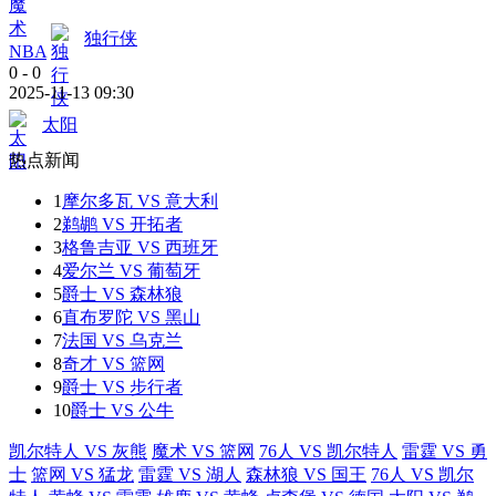
独行侠
NBA
0
-
0
2025-11-13 09:30
太阳
热点新闻
1
摩尔多瓦 VS 意大利
2
鹈鹕 VS 开拓者
3
格鲁吉亚 VS 西班牙
4
爱尔兰 VS 葡萄牙
5
爵士 VS 森林狼
6
直布罗陀 VS 黑山
7
法国 VS 乌克兰
8
奇才 VS 篮网
9
爵士 VS 步行者
10
爵士 VS 公牛
凯尔特人 VS 灰熊
魔术 VS 篮网
76人 VS 凯尔特人
雷霆 VS 勇
士
篮网 VS 猛龙
雷霆 VS 湖人
森林狼 VS 国王
76人 VS 凯尔