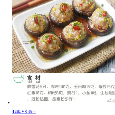
鹈鹕 VS 勇士